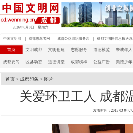
2026年8月8日 星期六
中国文明网
|
成都志愿者网
|
成都公益组织服务园
|
成都文明网信息报送系
首页
文明成都
文明创建
志愿服务
道德模范
未成年人
成都要闻
区县动态
道德讲堂
成都榜样
公益广告
美德少年
首页
>
成都印象
>
图片
关爱环卫工人 成都温
发表时间：2015-03-04 07: