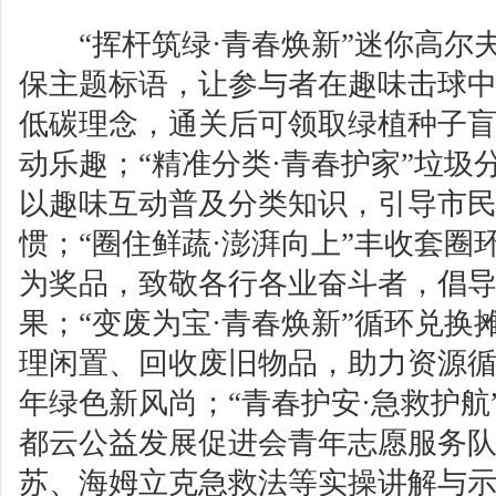
“挥杆筑绿·青春焕新”迷你高尔
保主题标语，让参与者在趣味击球
低碳理念，通关后可领取绿植种子
动乐趣；“精准分类·青春护家”垃圾
以趣味互动普及分类知识，引导市
惯；“圈住鲜蔬·澎湃向上”丰收套圈
为奖品，致敬各行各业奋斗者，倡
果；“变废为宝·青春焕新”循环兑换
理闲置、回收废旧物品，助力资源
年绿色新风尚；“青春护安·急救护航
都云公益发展促进会青年志愿服务
苏、海姆立克急救法等实操讲解与