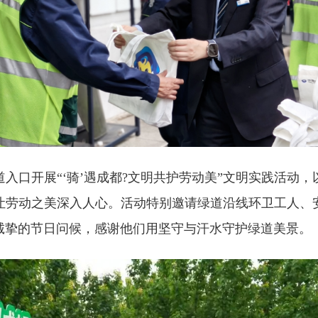
口开展“‘骑’遇成都?文明共护劳动美”文明实践活动，
让劳动之美深入人心。活动特别邀请绿道沿线环卫工人、
诚挚的节日问候，感谢他们用坚守与汗水守护绿道美景。