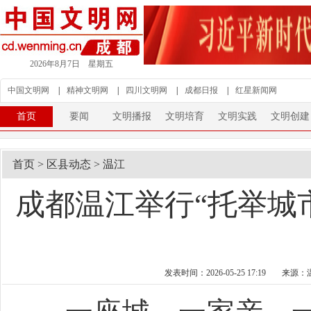
2026年8月7日 星期五
中国文明网
|
精神文明网
|
四川文明网
|
成都日报
|
红星新闻网
首页
要闻
文明播报
文明培育
文明实践
文明创建
首页
>
区县动态
>
温江
成都温江举行“托举城
发表时间：2026-05-25 17:19
来源：