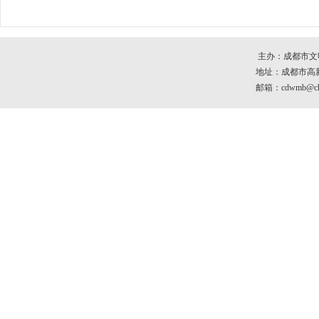
主办：成都市文
地址：成都市高新区
邮箱：cdwmb@che