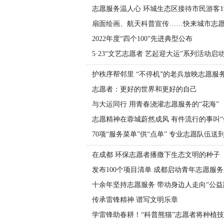
志愿服务温人心 环城生态区接待市民游客19
扇面绘画、航天科普宣传……快来城市志
2022年度“四个100”先进典型公布
5·23“文艺志愿者 艺起迎大运”系列活动启
护秩序帮邻里 “不停机”的老兵放映志愿服
志愿者：更好的世界和更好的自己
与大运同行 用青春浇灌志愿服务的“花海”
志愿精神在蓉城蔚然成风 有件流行的事叫“
70项“服务菜单”供“点单” 专业志愿队伍送
在成都 环保志愿者播撒下生态文明的种子
发布100个项目清单 成都启动青年志愿服
十余年坚持志愿服务 带动身边人走向“公益
传承雷锋精神 谱写文明乐章
学雷锋助春耕！“科普熊猫”志愿者将种植