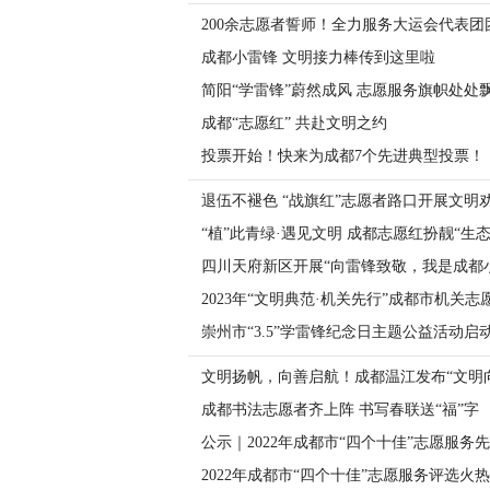
200余志愿者誓师！全力服务大运会代表团
成都小雷锋 文明接力棒传到这里啦
简阳“学雷锋”蔚然成风 志愿服务旗帜处处
成都“志愿红” 共赴文明之约
投票开始！快来为成都7个先进典型投票！
退伍不褪色 “战旗红”志愿者路口开展文明
“植”此青绿·遇见文明 成都志愿红扮靓“生态
四川天府新区开展“向雷锋致敬，我是成都
2023年“文明典范·机关先行”成都市机关
崇州市“3.5”学雷锋纪念日主题公益活动启
文明扬帆，向善启航！成都温江发布“文明
成都书法志愿者齐上阵 书写春联送“福”字
公示｜2022年成都市“四个十佳”志愿服务
2022年成都市“四个十佳”志愿服务评选火