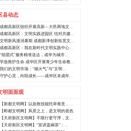
区县动态
成都高新区组织开展高新—大邑两地文...
成都高新区：文明实践进园区 结对共建...
文明新风漫润暑期 成都新津创新拓宽文...
成都高新区：我在新时代文明实践中心...
“组团式”服务精准送达，成华为城市...
学急救护生命 成华区开展青少年生命教...
我们的文明市场：“烟火气”与“文明...
守护心灵，向阳成长——成华区未成年...
文明面面观
【新都文明网】以急救技能托举善意，...
【郫都文明网】风景之上，是文明的底色
【天府新区文明网】不限行更守序，文...
【天府新区文明网】“宣讲盖碗茶”：...