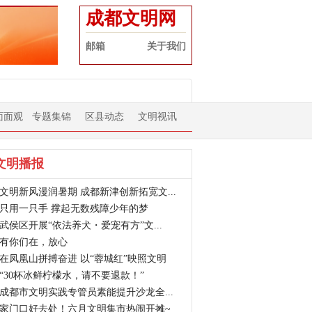
成都文明网
邮箱
关于我们
面面观
专题集锦
区县动态
文明视讯
文明播报
文明新风漫润暑期 成都新津创新拓宽文...
只用一只手 撑起无数残障少年的梦
武侯区开展“依法养犬・爱宠有方”文...
有你们在，放心
在凤凰山拼搏奋进 以“蓉城红”映照文明
“30杯冰鲜柠檬水，请不要退款！”
成都市文明实践专管员素能提升沙龙全...
家门口好去处！六月文明集市热闹开摊~