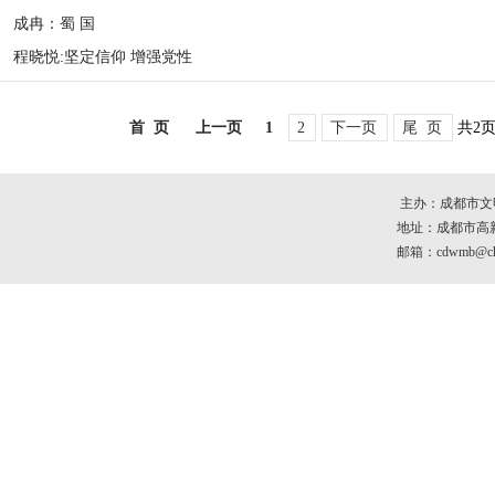
成冉：蜀 国
程晓悦:坚定信仰 增强党性
首 页
上一页
1
2
下一页
尾 页
共2
主办：成都市文
地址：成都市高新区
邮箱：cdwmb@che