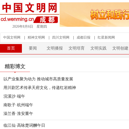
2026年8月6日 星期四
中国文明网
|
精神文明网
|
四川文明网
|
成都日报
|
红星新闻网
首页
要闻
文明播报
文明培育
文明实践
文明创建
精彩博文
以产业集聚为动力 推动城市高质量发展
用川剧艺术传承天府文化，传递红岩精神
浣溪沙·端午
南歌子·杭州端午
澡兰香·淮安重午
临江仙·高咏楚词酬午日