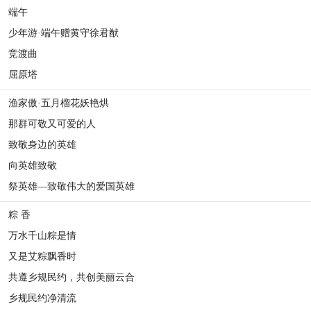
端午
少年游·端午赠黄守徐君猷
竞渡曲
屈原塔
渔家傲·五月榴花妖艳烘
那群可敬又可爱的人
致敬身边的英雄
向英雄致敬
祭英雄—致敬伟大的爱国英雄
粽 香
万水千山粽是情
又是艾粽飘香时
共遵乡规民约，共创美丽云合
乡规民约净清流